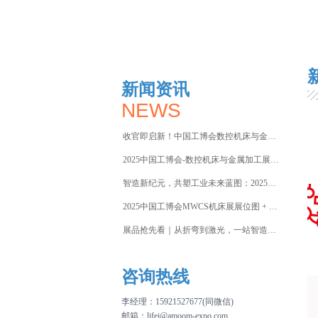
新闻资讯
NEWS
收官即启新！中国工博会数控机床与金属加工展MWCS2026焕
2025中国工博会-数控机床与金属加工展圆满闭幕
智造新纪元，共塑工业未来蓝图：2025数控机床与金属加工展今
2025中国工博会MWCS机床展展位图 + 展商名录首曝，提
展品抢先看｜从折弯到激光，一站智造！金方圆钣金全链方案亮相上
咨询热线
李经理：
15921527677(同微信)
邮箱：
lifei@amoom-expo.com